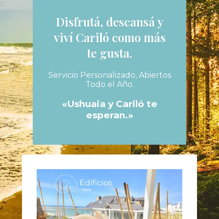
Disfrutá, descansá y
viví Cariló como más
te gusta.
Servicio Personalizado, Abiertos
Todo el Año.
«Ushuaia y Cariló te
esperan.»