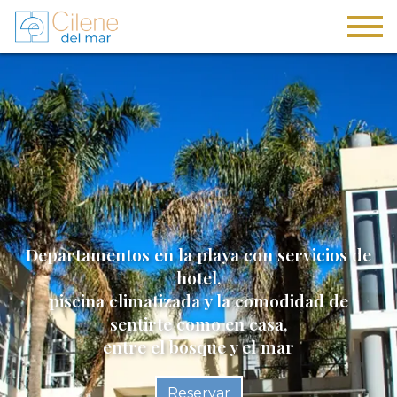
Departamentos en la playa con servicios de
hotel,
piscina climatizada y la comodidad de
sentirte como en casa,
entre el bosque y el mar
Reservar